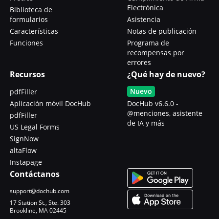
Electrónica
Biblioteca de
formularios
Asistencia
Características
Notas de publicación
Funciones
Programa de
recompensas por
errores
Recursos
¿Qué hay de nuevo?
Nuevo
pdfFiller
Aplicación móvil DocHub
DocHub v6.6.0 -
@menciones, asistente
pdfFiller
de IA y más
US Legal Forms
SignNow
altaFlow
Instapage
Contáctanos
support@dochub.com
17 Station St., Ste. 303
Brookline, MA 02445