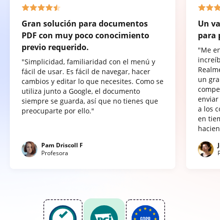
Gran solución para documentos
Un va
PDF con muy poco conocimiento
para 
previo requerido.
"Me e
increí
"Simplicidad, familiaridad con el menú y
Realme
fácil de usar. Es fácil de navegar, hacer
un gra
cambios y editar lo que necesites. Como se
compet
utiliza junto a Google, el documento
enviar
siempre se guarda, así que no tienes que
a los 
preocuparte por ello."
en tie
hacien
Pam Driscoll F
Profesora