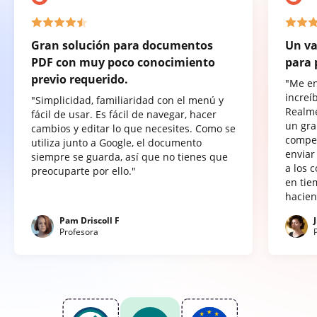
Gran solución para documentos
Un va
PDF con muy poco conocimiento
para 
previo requerido.
"Me e
increí
"Simplicidad, familiaridad con el menú y
Realme
fácil de usar. Es fácil de navegar, hacer
un gra
cambios y editar lo que necesites. Como se
compet
utiliza junto a Google, el documento
enviar
siempre se guarda, así que no tienes que
a los 
preocuparte por ello."
en tie
hacien
Pam Driscoll F
Profesora