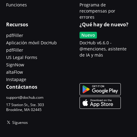
Funciones
Programa de
recompensas por
errores
Recursos
¿Qué hay de nuevo?
Nuevo
pdfFiller
Aplicación móvil DocHub
DocHub v6.6.0 -
@menciones, asistente
pdfFiller
de IA y más
US Legal Forms
SignNow
altaFlow
Instapage
Contáctanos
support@dochub.com
17 Station St., Ste. 303
Brookline, MA 02445
Síguenos