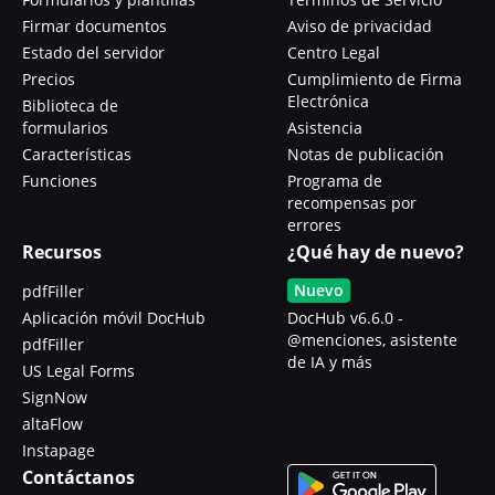
Firmar documentos
Aviso de privacidad
Estado del servidor
Centro Legal
Precios
Cumplimiento de Firma
Electrónica
Biblioteca de
formularios
Asistencia
Características
Notas de publicación
Funciones
Programa de
recompensas por
errores
Recursos
¿Qué hay de nuevo?
Nuevo
pdfFiller
Aplicación móvil DocHub
DocHub v6.6.0 -
@menciones, asistente
pdfFiller
de IA y más
US Legal Forms
SignNow
altaFlow
Instapage
Contáctanos