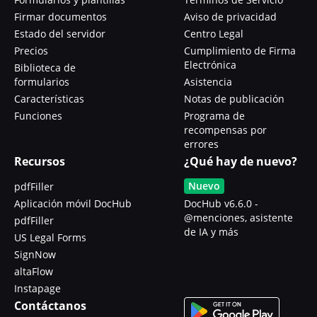
Firmar documentos
Aviso de privacidad
Estado del servidor
Centro Legal
Precios
Cumplimiento de Firma
Electrónica
Biblioteca de
formularios
Asistencia
Características
Notas de publicación
Funciones
Programa de
recompensas por
errores
Recursos
¿Qué hay de nuevo?
Nuevo
pdfFiller
Aplicación móvil DocHub
DocHub v6.6.0 -
@menciones, asistente
pdfFiller
de IA y más
US Legal Forms
SignNow
altaFlow
Instapage
Contáctanos