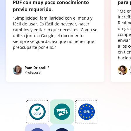
PDF con muy poco conocimiento
para 
previo requerido.
"Me e
increí
"Simplicidad, familiaridad con el menú y
Realme
fácil de usar. Es fácil de navegar, hacer
un gra
cambios y editar lo que necesites. Como se
compet
utiliza junto a Google, el documento
enviar
siempre se guarda, así que no tienes que
a los 
preocuparte por ello."
en tie
hacien
Pam Driscoll F
Profesora