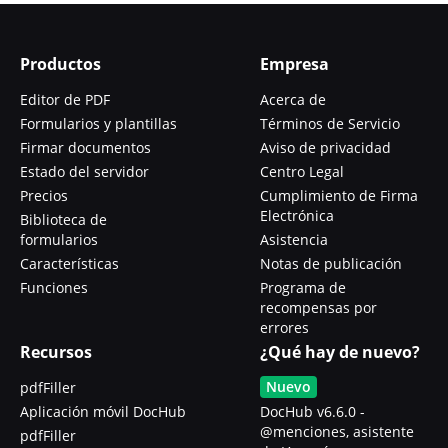
Productos
Empresa
Editor de PDF
Acerca de
Formularios y plantillas
Términos de Servicio
Firmar documentos
Aviso de privacidad
Estado del servidor
Centro Legal
Precios
Cumplimiento de Firma
Electrónica
Biblioteca de
formularios
Asistencia
Características
Notas de publicación
Funciones
Programa de
recompensas por
errores
Recursos
¿Qué hay de nuevo?
Nuevo
pdfFiller
Aplicación móvil DocHub
DocHub v6.6.0 -
@menciones, asistente
pdfFiller