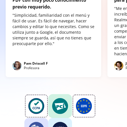
previo requerido.
"Me e
increí
"Simplicidad, familiaridad con el menú y
Realme
fácil de usar. Es fácil de navegar, hacer
un gra
cambios y editar lo que necesites. Como se
compet
utiliza junto a Google, el documento
enviar
siempre se guarda, así que no tienes que
a los 
preocuparte por ello."
en tie
hacien
Pam Driscoll F
Profesora