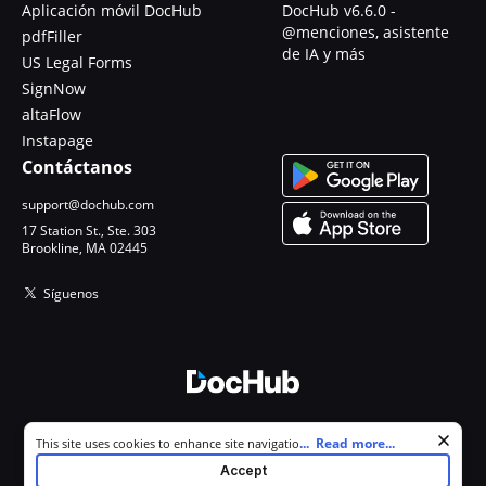
Aplicación móvil DocHub
DocHub v6.6.0 -
@menciones, asistente
pdfFiller
de IA y más
US Legal Forms
SignNow
altaFlow
Instapage
Contáctanos
support@dochub.com
17 Station St., Ste. 303
Brookline, MA 02445
Síguenos
© 2026 DocHub, LLC
Cookie consent notice
...
Read more...
This site uses cookies to enhance site navigation and personalize
Todos los derechos reservados.
your experience. By using this site you agree to our use of cookies as
Accept
described in our
Privacy Notice
. You can modify your selections by