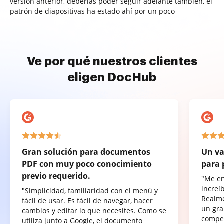
versión anterior, deberías poder seguir adelante también, el
patrón de diapositivas ha estado ahí por un poco
Ve por qué nuestros clientes
eligen DocHub
Gran solución para documentos
Un va
PDF con muy poco conocimiento
para 
previo requerido.
"Me e
increí
"Simplicidad, familiaridad con el menú y
Realme
fácil de usar. Es fácil de navegar, hacer
un gra
cambios y editar lo que necesites. Como se
compet
utiliza junto a Google, el documento