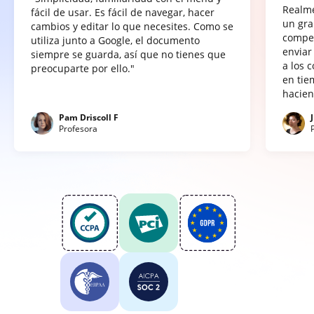
Realme
fácil de usar. Es fácil de navegar, hacer
un gra
cambios y editar lo que necesites. Como se
compet
utiliza junto a Google, el documento
enviar
siempre se guarda, así que no tienes que
a los 
preocuparte por ello."
en tie
hacien
Pam Driscoll F
Profesora