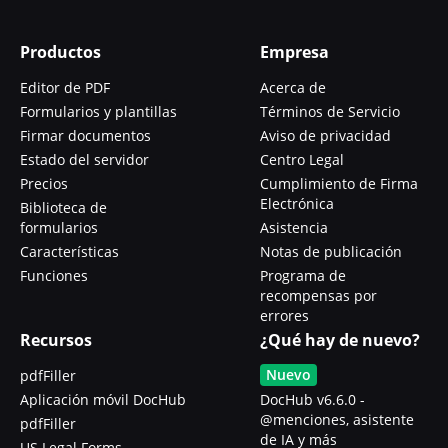
Productos
Empresa
Editor de PDF
Acerca de
Formularios y plantillas
Términos de Servicio
Firmar documentos
Aviso de privacidad
Estado del servidor
Centro Legal
Precios
Cumplimiento de Firma
Electrónica
Biblioteca de
formularios
Asistencia
Características
Notas de publicación
Funciones
Programa de
recompensas por
errores
Recursos
¿Qué hay de nuevo?
Nuevo
pdfFiller
Aplicación móvil DocHub
DocHub v6.6.0 -
@menciones, asistente
pdfFiller
de IA y más
US Legal Forms