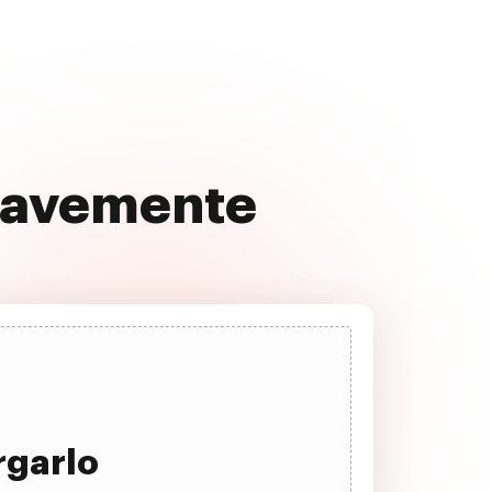
suavemente
rgarlo