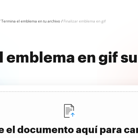
Termina el emblema en tu archivo
Finalizar emblema en gif
l emblema en gif 
e el documento aquí para ca