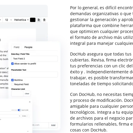
Por lo general, es difícil enco
demandas organizativas o que t
gestionar la generación y apro
plataforma que combine herram
que optimicen cualquier proce
el formato de archivo más utili
integral para manejar cualquier
DocHub asegura que todas tus
cubiertas. Revisa, firma electr
tus preferencias con un clic de
éxito y . Independientemente d
trabajar, es posible transforma
toneladas de tiempo solicitand
Con DocHub, no necesitas tiemp
y proceso de modificación. DocH
amigable para cualquier person
tecnológicos. Integra a tu equ
de archivos para el negocio par
formularios rellenables, firma
cosas con DocHub.