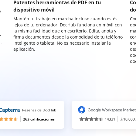
Potentes herramientas de PDF en tu
Co
dispositivo móvil
do
e
Mantén tu trabajo en marcha incluso cuando estés
Co
lejos de tu ordenador. DocHub funciona en móvil con
do
la misma facilidad que en escritorio. Edita, anota y
ma
e
firma documentos desde la comodidad de tu teléfono
co
.
inteligente o tableta. No es necesario instalar la
enc
aplicación.
de
do
do
Reseñas de DocHub
263 calificaciones
14331
10,000