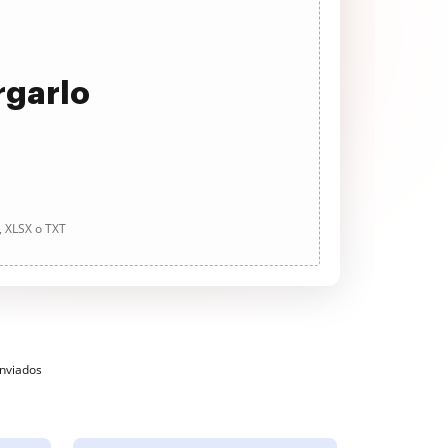
rgarlo
, XLSX o TXT
enviados