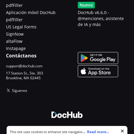
Nuevo
pdfFiller
Aplicación móvil DocHub
DocHub v6.6.0 -
@menciones, asistente
pdfFiller
de IA y más
US Legal Forms
SignNow
altaFlow
Instapage
Contáctanos
support@dochub.com
17 Station St., Ste. 303
Brookline, MA 02445
Síguenos
© 2026 DocHub, LLC
Cookie consent notice
...
Read more...
This site uses cookies to enhance site navigation and personalize