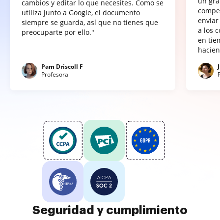
un gra
cambios y editar lo que necesites. Como se
compet
utiliza junto a Google, el documento
enviar
siempre se guarda, así que no tienes que
a los 
preocuparte por ello."
en tie
hacien
Pam Driscoll F
Profesora
Seguridad y cumplimiento