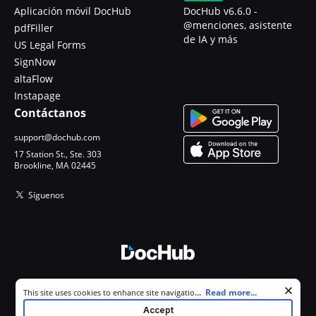
Aplicación móvil DocHub
DocHub v6.6.0 -
@menciones, asistente
pdfFiller
de IA y más
US Legal Forms
SignNow
altaFlow
Instapage
Contáctanos
support@dochub.com
17 Station St., Ste. 303
Brookline, MA 02445
Síguenos
© 2026 DocHub, LLC
Cookie consent notice
...
Read more...
This site uses cookies to enhance site navigation and personalize
Todos los derechos reservados.
your experience. By using this site you agree to our use of cookies as
Accept