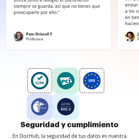
enviar
siempre se guarda, así que no tienes que
a los 
preocuparte por ello."
en tie
hacien
Pam Driscoll F
Profesora
Seguridad y cumplimiento
En DocHub, la seguridad de tus datos es nuestra