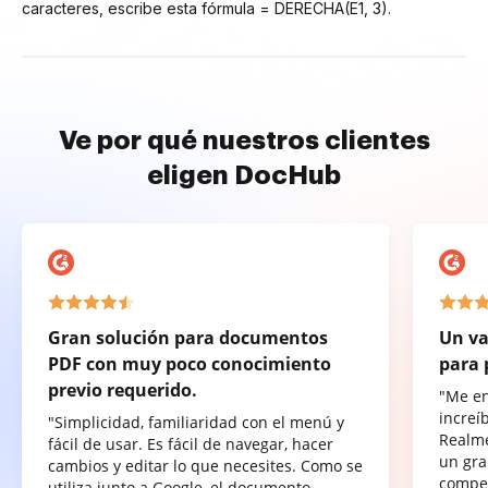
caracteres, escribe esta fórmula = DERECHA(E1, 3).
Ve por qué nuestros clientes
eligen DocHub
Gran solución para documentos
Un va
PDF con muy poco conocimiento
para 
previo requerido.
"Me e
increí
"Simplicidad, familiaridad con el menú y
Realme
fácil de usar. Es fácil de navegar, hacer
un gra
cambios y editar lo que necesites. Como se
compet
utiliza junto a Google, el documento