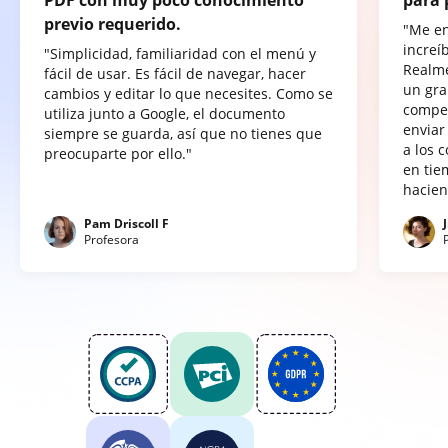
previo requerido.
"Me e
increí
"Simplicidad, familiaridad con el menú y
Realme
fácil de usar. Es fácil de navegar, hacer
un gra
cambios y editar lo que necesites. Como se
compet
utiliza junto a Google, el documento
enviar
siempre se guarda, así que no tienes que
a los 
preocuparte por ello."
en tie
hacien
Pam Driscoll F
Profesora