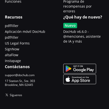
Funciones
Programa de
recompensas por
errores
Recursos
¿Qué hay de nuevo?
Nuevo
pdfFiller
Aplicación móvil DocHub
DocHub v6.6.0 -
@menciones, asistente
pdfFiller
de IA y más
US Legal Forms
SignNow
altaFlow
Instapage
Contáctanos
support@dochub.com
17 Station St., Ste. 303
Brookline, MA 02445
Síguenos