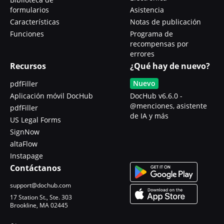
formularios
Asistencia
Características
Notas de publicación
Funciones
Programa de
recompensas por
errores
Recursos
¿Qué hay de nuevo?
Nuevo
pdfFiller
Aplicación móvil DocHub
DocHub v6.6.0 -
@menciones, asistente
pdfFiller
de IA y más
US Legal Forms
SignNow
altaFlow
Instapage
Contáctanos
support@dochub.com
17 Station St., Ste. 303
Brookline, MA 02445