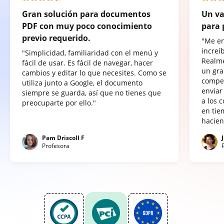
Gran solución para documentos
Un va
PDF con muy poco conocimiento
para 
previo requerido.
"Me e
increí
"Simplicidad, familiaridad con el menú y
Realme
fácil de usar. Es fácil de navegar, hacer
un gra
cambios y editar lo que necesites. Como se
compet
utiliza junto a Google, el documento
enviar
siempre se guarda, así que no tienes que
a los 
preocuparte por ello."
en tie
hacien
Pam Driscoll F
Profesora