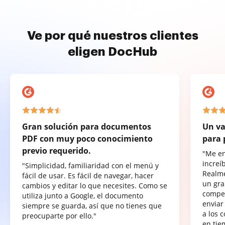
Ve por qué nuestros clientes
eligen DocHub
Gran solución para documentos
Un va
PDF con muy poco conocimiento
para 
previo requerido.
"Me e
increí
"Simplicidad, familiaridad con el menú y
Realme
fácil de usar. Es fácil de navegar, hacer
un gra
cambios y editar lo que necesites. Como se
compet
utiliza junto a Google, el documento
enviar
siempre se guarda, así que no tienes que
a los 
preocuparte por ello."
en tie