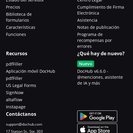
Precios
Cumplimiento de Firma
Electrónica
Biblioteca de
formularios
Asistencia
Características
Notas de publicación
Funciones
Programa de
recompensas por
errores
Recursos
¿Qué hay de nuevo?
Nuevo
pdfFiller
Aplicación móvil DocHub
DocHub v6.6.0 -
@menciones, asistente
pdfFiller
de IA y más
US Legal Forms
SignNow
altaFlow
Instapage
Contáctanos
support@dochub.com
17 Station St., Ste. 303