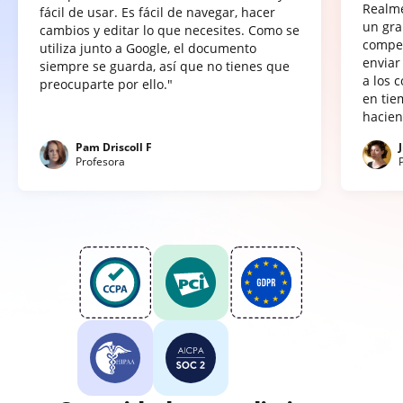
Realme
fácil de usar. Es fácil de navegar, hacer
un gra
cambios y editar lo que necesites. Como se
compet
utiliza junto a Google, el documento
enviar
siempre se guarda, así que no tienes que
a los 
preocuparte por ello."
en tie
hacien
Pam Driscoll F
Profesora