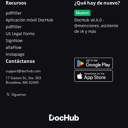
Recursos
¿Qué hay de nuevo?
Nuevo
pdfFiller
Aplicación móvil DocHub
DocHub v6.6.0 -
@menciones, asistente
pdfFiller
de IA y más
US Legal Forms
SignNow
altaFlow
Instapage
Contáctanos
support@dochub.com
17 Station St., Ste. 303
Brookline, MA 02445
Síguenos