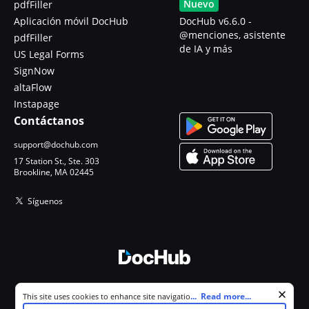
Nuevo
pdfFiller
Aplicación móvil DocHub
DocHub v6.6.0 -
@menciones, asistente
pdfFiller
de IA y más
US Legal Forms
SignNow
altaFlow
Instapage
Contáctanos
support@dochub.com
17 Station St., Ste. 303
Brookline, MA 02445
Síguenos
© 2026 DocHub, LLC
Cookie consent notice
...
Read more...
This site uses cookies to enhance site navigation and personalize
Todos los derechos reservados.
your experience. By using this site you agree to our use of cookies as