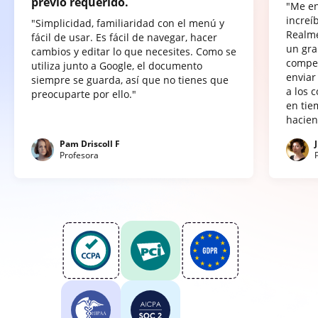
previo requerido.
"Me e
increí
"Simplicidad, familiaridad con el menú y
Realme
fácil de usar. Es fácil de navegar, hacer
un gra
cambios y editar lo que necesites. Como se
compet
utiliza junto a Google, el documento
enviar
siempre se guarda, así que no tienes que
a los 
preocuparte por ello."
en tie
hacien
Pam Driscoll F
Profesora