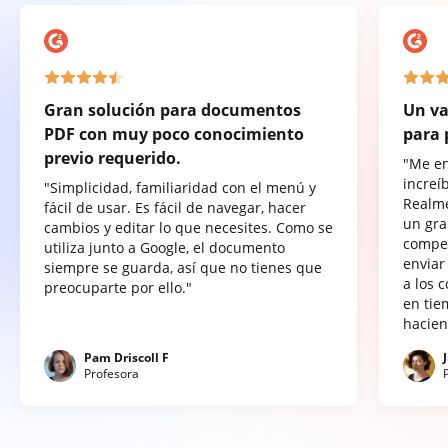
Gran solución para documentos
Un va
PDF con muy poco conocimiento
para 
previo requerido.
"Me e
increí
"Simplicidad, familiaridad con el menú y
Realme
fácil de usar. Es fácil de navegar, hacer
un gra
cambios y editar lo que necesites. Como se
compet
utiliza junto a Google, el documento
enviar
siempre se guarda, así que no tienes que
a los 
preocuparte por ello."
en tie
hacien
Pam Driscoll F
Profesora