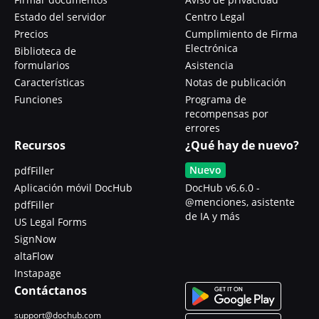
Estado del servidor
Centro Legal
Precios
Cumplimiento de Firma
Electrónica
Biblioteca de
formularios
Asistencia
Características
Notas de publicación
Funciones
Programa de
recompensas por
errores
Recursos
¿Qué hay de nuevo?
Nuevo
pdfFiller
Aplicación móvil DocHub
DocHub v6.6.0 -
@menciones, asistente
pdfFiller
de IA y más
US Legal Forms
SignNow
altaFlow
Instapage
Contáctanos
support@dochub.com