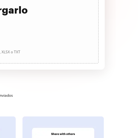
rgarlo
, XLSX o TXT
enviados