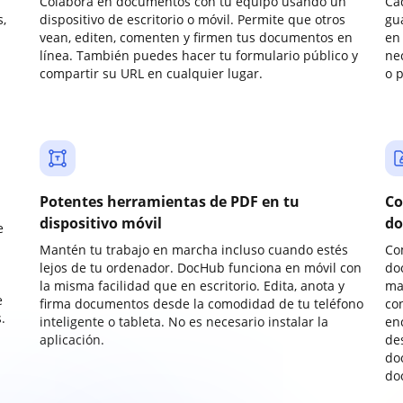
Colabora en documentos con tu equipo usando un
Ca
,
dispositivo de escritorio o móvil. Permite que otros
gu
vean, editen, comenten y firmen tus documentos en
en 
línea. También puedes hacer tu formulario público y
ne
compartir su URL en cualquier lugar.
o 
Potentes herramientas de PDF en tu
Co
dispositivo móvil
do
e
Mantén tu trabajo en marcha incluso cuando estés
Co
lejos de tu ordenador. DocHub funciona en móvil con
do
la misma facilidad que en escritorio. Edita, anota y
ma
e
firma documentos desde la comodidad de tu teléfono
co
.
inteligente o tableta. No es necesario instalar la
enc
aplicación.
de
do
do