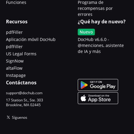
Funciones
Programa de
recompensas por
errores
Recursos
¿Qué hay de nuevo?
Nuevo
pdfFiller
Aplicación móvil DocHub
DocHub v6.6.0 -
@menciones, asistente
pdfFiller
de IA y más
US Legal Forms
SignNow
altaFlow
Instapage
Contáctanos
support@dochub.com
17 Station St., Ste. 303
Brookline, MA 02445
Síguenos