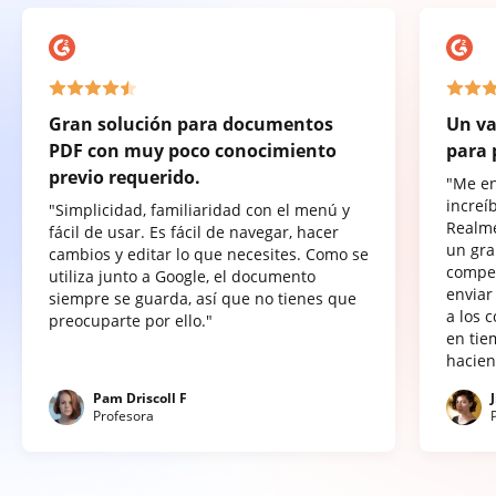
Gran solución para documentos
Un va
PDF con muy poco conocimiento
para 
previo requerido.
"Me e
increí
"Simplicidad, familiaridad con el menú y
Realme
fácil de usar. Es fácil de navegar, hacer
un gra
cambios y editar lo que necesites. Como se
compet
utiliza junto a Google, el documento
enviar
siempre se guarda, así que no tienes que
a los 
preocuparte por ello."
en tie
hacien
Pam Driscoll F
Profesora