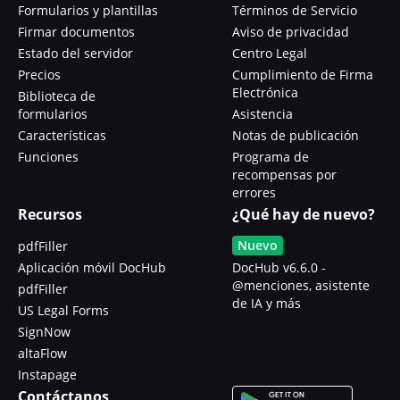
Formularios y plantillas
Términos de Servicio
Firmar documentos
Aviso de privacidad
Estado del servidor
Centro Legal
Precios
Cumplimiento de Firma
Electrónica
Biblioteca de
formularios
Asistencia
Características
Notas de publicación
Funciones
Programa de
recompensas por
errores
Recursos
¿Qué hay de nuevo?
Nuevo
pdfFiller
Aplicación móvil DocHub
DocHub v6.6.0 -
@menciones, asistente
pdfFiller
de IA y más
US Legal Forms
SignNow
altaFlow
Instapage
Contáctanos