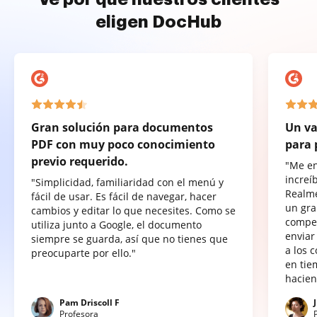
eligen DocHub
Gran solución para documentos
Un va
PDF con muy poco conocimiento
para 
previo requerido.
"Me e
increí
"Simplicidad, familiaridad con el menú y
Realme
fácil de usar. Es fácil de navegar, hacer
un gra
cambios y editar lo que necesites. Como se
compet
utiliza junto a Google, el documento
enviar
siempre se guarda, así que no tienes que
a los 
preocuparte por ello."
en tie
hacien
Pam Driscoll F
Profesora