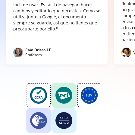
Realme
fácil de usar. Es fácil de navegar, hacer
un gra
cambios y editar lo que necesites. Como se
compet
utiliza junto a Google, el documento
enviar
siempre se guarda, así que no tienes que
a los 
preocuparte por ello."
en tie
hacien
Pam Driscoll F
Profesora