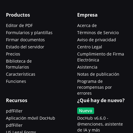
Productos
Empresa
Editor de PDF
Acerca de
Formularios y plantillas
Términos de Servicio
Firmar documentos
Aviso de privacidad
Estado del servidor
Centro Legal
Precios
Cumplimiento de Firma
Electrónica
Biblioteca de
formularios
Asistencia
Características
Notas de publicación
Funciones
Programa de
recompensas por
errores
Recursos
¿Qué hay de nuevo?
Nuevo
pdfFiller
Aplicación móvil DocHub
DocHub v6.6.0 -
@menciones, asistente
pdfFiller
de IA y más
US Legal Forms