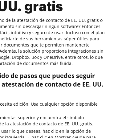
UU. gratis
o de la atestación de contacto de EE. UU. gratis o
umento sin descargar ningún software? Entonces,
ácil, intuitivo y seguro de usar. Incluso con el plan
eficiarte de sus herramientas súper útiles para
rtir documentos que te permiten mantenerte
 Además, la solución proporciona integraciones sin
gle, Dropbox, Box y OneDrive, entre otros, lo que
ortación de documentos más fluida.
rido de pasos que puedes seguir
a atestación de contacto de EE. UU.
esita edición. Usa cualquier opción disponible
mientas superior y encuentra el símbolo
de la atestación de contacto de EE. UU. gratis.
usar lo que deseas, haz clic en la opción de
or izquierda → haz clic en Mostrar Ayuda para