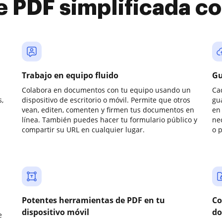
e PDF simplificada 
Trabajo en equipo fluido
Gu
Colabora en documentos con tu equipo usando un
Ca
,
dispositivo de escritorio o móvil. Permite que otros
gu
vean, editen, comenten y firmen tus documentos en
en 
línea. También puedes hacer tu formulario público y
ne
compartir su URL en cualquier lugar.
o 
Potentes herramientas de PDF en tu
Co
dispositivo móvil
do
e