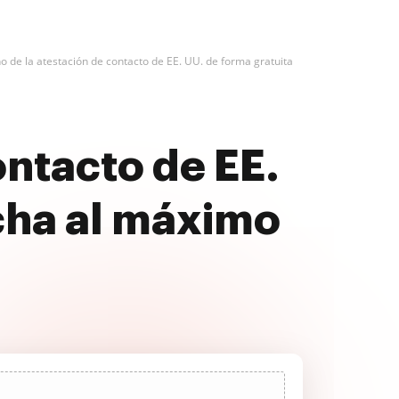
no de la atestación de contacto de EE. UU. de forma gratuita
ontacto de EE.
cha al máximo