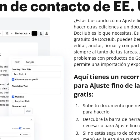
n de contacto de EE. 
¿Estás buscando cómo Ajuste fin
hacer otras ediciones a un doc
DocHub es lo que necesitas. Es f
gratuito de DocHub, puedes ben
editar, anotar, firmar y compa
siempre al tanto de tus tareas.
problemas con productos de Goo
permite una importación y exp
Aquí tienes un recor
para Ajuste fino de l
gratis:
Sube tu documento que nec
para hacerlo.
Descubre la barra de herra
necesario para Ajuste fino 
Si no estás seguro de cómo 
menú en la esquina superi