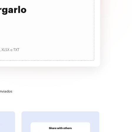
rgarlo
, XLSX o TXT
enviados