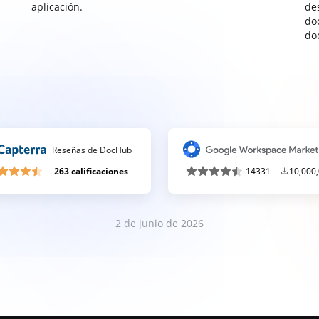
aplicación.
de
do
do
Reseñas de DocHub
263 calificaciones
14331
10,000
2 de junio de 2026