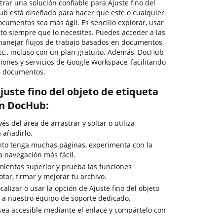
trar una solución confiable para Ajuste fino del
Hub está diseñado para hacer que este o cualquier
cumentos sea más ágil. Es sencillo explorar, usar
o siempre que lo necesites. Puedes acceder a las
anejar flujos de trabajo basados en documentos,
 etc., incluso con un plan gratuito. Además, DocHub
ciones y servicios de Google Workspace, facilitando
de documentos.
uste fino del objeto de etiqueta
on DocHub:
s del área de arrastrar y soltar o utiliza
 añadirlo.
to tenga muchas páginas, experimenta con la
a navegación más fácil.
mientas superior y prueba las funciones
otar, firmar y mejorar tu archivo.
calizar o usar la opción de Ajuste fino del objeto
ta a nuestro equipo de soporte dedicado.
 sea accesible mediante el enlace y compártelo con