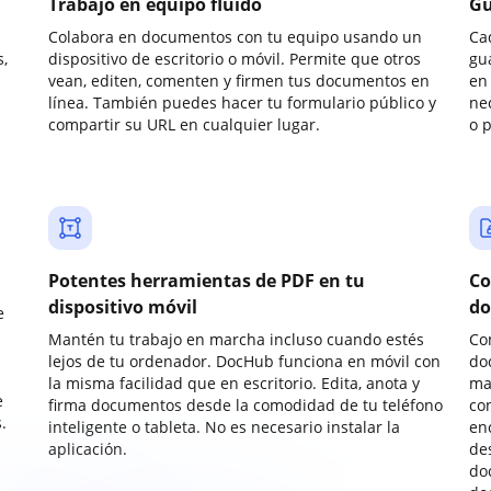
Trabajo en equipo fluido
Gu
Colabora en documentos con tu equipo usando un
Ca
,
dispositivo de escritorio o móvil. Permite que otros
gu
vean, editen, comenten y firmen tus documentos en
en 
línea. También puedes hacer tu formulario público y
ne
compartir su URL en cualquier lugar.
o 
Potentes herramientas de PDF en tu
Co
dispositivo móvil
do
e
Mantén tu trabajo en marcha incluso cuando estés
Co
lejos de tu ordenador. DocHub funciona en móvil con
do
la misma facilidad que en escritorio. Edita, anota y
ma
e
firma documentos desde la comodidad de tu teléfono
co
.
inteligente o tableta. No es necesario instalar la
enc
aplicación.
de
do