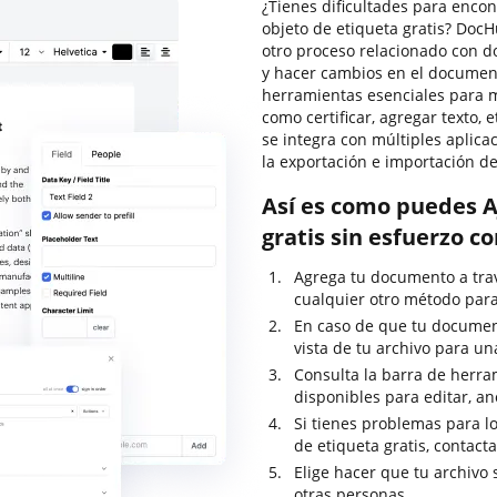
¿Tienes dificultades para encon
objeto de etiqueta gratis? Doc
otro proceso relacionado con do
y hacer cambios en el document
herramientas esenciales para m
como certificar, agregar texto,
se integra con múltiples aplica
la exportación e importación 
Así es como puedes Aj
gratis sin esfuerzo c
Agrega tu documento a travé
cualquier otro método para
En caso de que tu documen
vista de tu archivo para un
Consulta la barra de herra
disponibles para editar, an
Si tienes problemas para lo
de etiqueta gratis, contac
Elige hacer que tu archivo
otras personas.