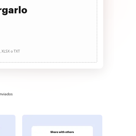
rgarlo
, XLSX o TXT
enviados