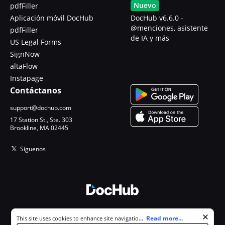
Nuevo
pdfFiller
Aplicación móvil DocHub
DocHub v6.6.0 -
@menciones, asistente
pdfFiller
de IA y más
US Legal Forms
SignNow
altaFlow
Instapage
Contáctanos
support@dochub.com
17 Station St., Ste. 303
Brookline, MA 02445
Síguenos
© 2026 DocHub, LLC
Cookie consent notice
...
Read more...
This site uses cookies to enhance site navigation and personalize
Todos los derechos reservados.