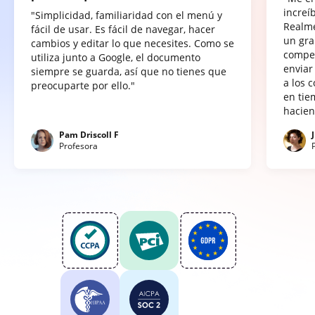
increí
"Simplicidad, familiaridad con el menú y
Realme
fácil de usar. Es fácil de navegar, hacer
un gra
cambios y editar lo que necesites. Como se
compet
utiliza junto a Google, el documento
enviar
siempre se guarda, así que no tienes que
a los 
preocuparte por ello."
en tie
hacien
Pam Driscoll F
Profesora