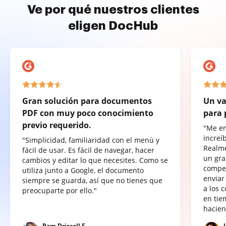
Ve por qué nuestros clientes
eligen DocHub
Gran solución para documentos
Un va
PDF con muy poco conocimiento
para 
previo requerido.
"Me e
increí
"Simplicidad, familiaridad con el menú y
Realme
fácil de usar. Es fácil de navegar, hacer
un gra
cambios y editar lo que necesites. Como se
compet
utiliza junto a Google, el documento
enviar
siempre se guarda, así que no tienes que
a los 
preocuparte por ello."
en tie
hacien
Pam Driscoll F