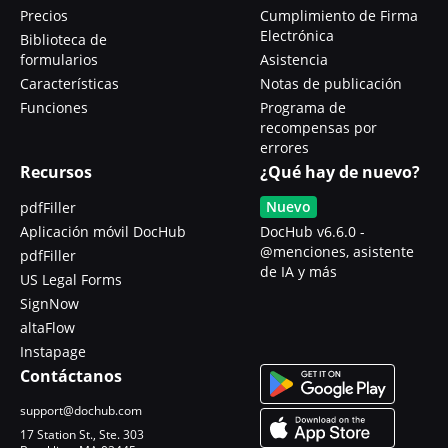
Precios
Cumplimiento de Firma
Electrónica
Biblioteca de
formularios
Asistencia
Características
Notas de publicación
Funciones
Programa de
recompensas por
errores
Recursos
¿Qué hay de nuevo?
Nuevo
pdfFiller
Aplicación móvil DocHub
DocHub v6.6.0 -
@menciones, asistente
pdfFiller
de IA y más
US Legal Forms
SignNow
altaFlow
Instapage
Contáctanos
support@dochub.com
17 Station St., Ste. 303