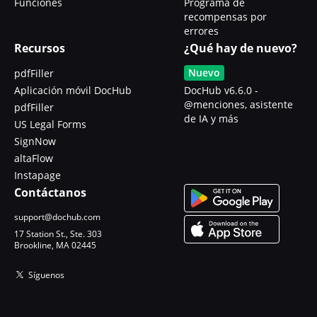
Funciones
Programa de
recompensas por
errores
Recursos
¿Qué hay de nuevo?
Nuevo
pdfFiller
Aplicación móvil DocHub
DocHub v6.6.0 -
@menciones, asistente
pdfFiller
de IA y más
US Legal Forms
SignNow
altaFlow
Instapage
Contáctanos
support@dochub.com
17 Station St., Ste. 303
Brookline, MA 02445
Síguenos