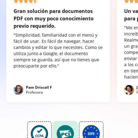
Gran solución para documentos
Un va
PDF con muy poco conocimiento
para 
previo requerido.
"Me e
increí
"Simplicidad, familiaridad con el menú y
Realme
fácil de usar. Es fácil de navegar, hacer
un gra
cambios y editar lo que necesites. Como se
compet
utiliza junto a Google, el documento
enviar
siempre se guarda, así que no tienes que
a los 
preocuparte por ello."
en tie
hacien
Pam Driscoll F
Profesora