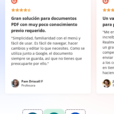
Gran solución para documentos
Un va
PDF con muy poco conocimiento
para 
previo requerido.
"Me e
increí
"Simplicidad, familiaridad con el menú y
Realme
fácil de usar. Es fácil de navegar, hacer
un gra
cambios y editar lo que necesites. Como se
compet
utiliza junto a Google, el documento
enviar
siempre se guarda, así que no tienes que
a los 
preocuparte por ello."
en tie
hacien
Pam Driscoll F
Profesora