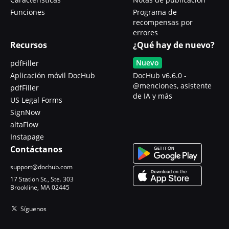
Funciones
Programa de
recompensas por
errores
Recursos
¿Qué hay de nuevo?
Nuevo
pdfFiller
Aplicación móvil DocHub
DocHub v6.6.0 -
@menciones, asistente
pdfFiller
de IA y más
US Legal Forms
SignNow
altaFlow
Instapage
Contáctanos
support@dochub.com
17 Station St., Ste. 303
Brookline, MA 02445
Síguenos