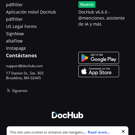
Nuevo
pdfFiller
Aplicación móvil DocHub
DocHub v6.6.0 -
@menciones, asistente
pdfFiller
de IA y más
US Legal Forms
SignNow
altaFlow
Instapage
Contáctanos
support@dochub.com
17 Station St., Ste. 303
Brookline, MA 02445
Síguenos
© 2026 DocHub, LLC
Cookie consent notice
...
Read more...
This site uses cookies to enhance site navigation and personalize
Todos los derechos reservados.