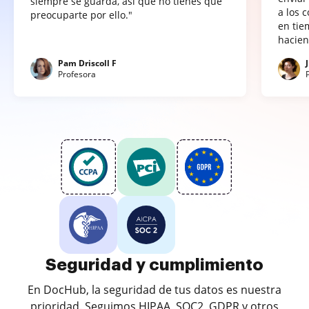
siempre se guarda, así que no tienes que
a los 
preocuparte por ello."
en tie
hacien
Pam Driscoll F
Profesora
Seguridad y cumplimiento
En DocHub, la seguridad de tus datos es nuestra
prioridad. Seguimos HIPAA, SOC2, GDPR y otros