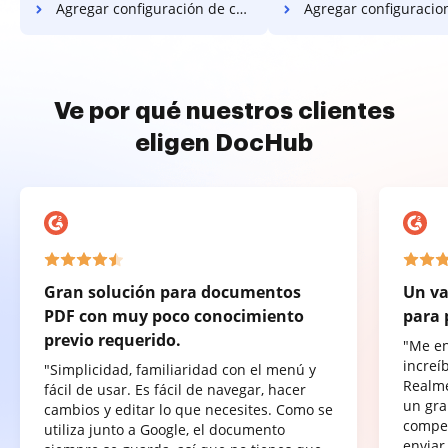
Agregar configuración de campo PDF en Google Pixel
Agregar configuraciones de campo PDF
Ve por qué nuestros clientes
eligen DocHub
Gran solución para documentos
Un va
PDF con muy poco conocimiento
para 
previo requerido.
"Me e
increí
"Simplicidad, familiaridad con el menú y
Realme
fácil de usar. Es fácil de navegar, hacer
un gra
cambios y editar lo que necesites. Como se
compet
utiliza junto a Google, el documento
enviar