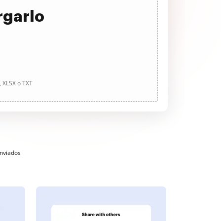
rgarlo
, XLSX o TXT
enviados