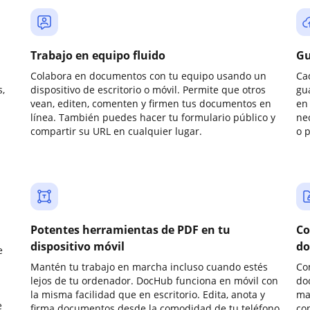
Trabajo en equipo fluido
Gu
Colabora en documentos con tu equipo usando un
Ca
,
dispositivo de escritorio o móvil. Permite que otros
gu
vean, editen, comenten y firmen tus documentos en
en 
línea. También puedes hacer tu formulario público y
ne
compartir su URL en cualquier lugar.
o 
Potentes herramientas de PDF en tu
Co
dispositivo móvil
do
e
Mantén tu trabajo en marcha incluso cuando estés
Co
lejos de tu ordenador. DocHub funciona en móvil con
do
la misma facilidad que en escritorio. Edita, anota y
ma
e
firma documentos desde la comodidad de tu teléfono
co