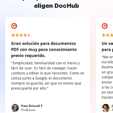
eligen DocHub
Gran solución para documentos
Un va
PDF con muy poco conocimiento
para 
previo requerido.
"Me e
increí
"Simplicidad, familiaridad con el menú y
Realme
fácil de usar. Es fácil de navegar, hacer
un gra
cambios y editar lo que necesites. Como se
compet
utiliza junto a Google, el documento
enviar
siempre se guarda, así que no tienes que
a los 
preocuparte por ello."
en tie
hacien
Pam Driscoll F
Profesora