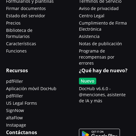
Formularios y plantillas
Términos de Servicio
Firmar documentos
Aviso de privacidad
Estado del servidor
Centro Legal
Precios
Cumplimiento de Firma
Electrónica
Biblioteca de
formularios
Asistencia
Características
Notas de publicación
Funciones
Programa de
recompensas por
errores
Recursos
¿Qué hay de nuevo?
Nuevo
pdfFiller
Aplicación móvil DocHub
DocHub v6.6.0 -
@menciones, asistente
pdfFiller
de IA y más
US Legal Forms
SignNow
altaFlow
Instapage
Contáctanos