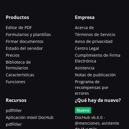
Productos
Empresa
Editor de PDF
Acerca de
Formularios y plantillas
Términos de Servicio
Firmar documentos
Aviso de privacidad
Estado del servidor
Centro Legal
Precios
Cumplimiento de Firma
Electrónica
Biblioteca de
formularios
Asistencia
Características
Notas de publicación
Funciones
Programa de
recompensas por
errores
Recursos
¿Qué hay de nuevo?
Nuevo
pdfFiller
Aplicación móvil DocHub
DocHub v6.6.0 -
@menciones, asistente
pdfFiller
de IA y más