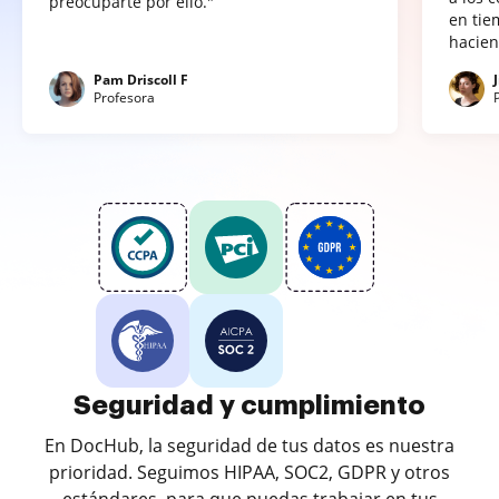
preocuparte por ello."
en tie
hacien
Pam Driscoll F
Profesora
Seguridad y cumplimiento
En DocHub, la seguridad de tus datos es nuestra
prioridad. Seguimos HIPAA, SOC2, GDPR y otros
estándares, para que puedas trabajar en tus