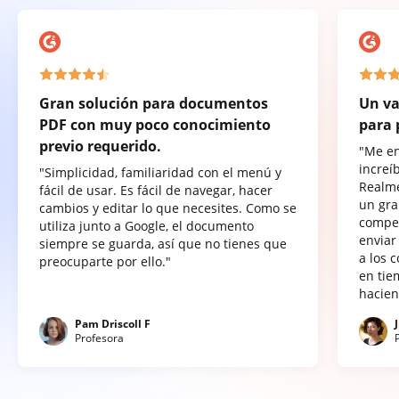
Gran solución para documentos
Un va
PDF con muy poco conocimiento
para 
previo requerido.
"Me e
increí
"Simplicidad, familiaridad con el menú y
Realme
fácil de usar. Es fácil de navegar, hacer
un gra
cambios y editar lo que necesites. Como se
compet
utiliza junto a Google, el documento
enviar
siempre se guarda, así que no tienes que
a los 
preocuparte por ello."
en tie
hacien
Pam Driscoll F
Profesora