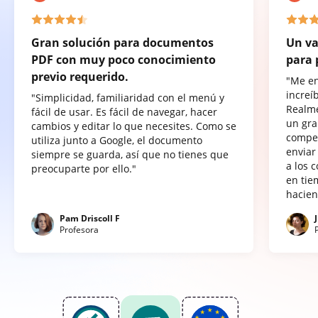
Gran solución para documentos
Un va
PDF con muy poco conocimiento
para 
previo requerido.
"Me e
increí
"Simplicidad, familiaridad con el menú y
Realme
fácil de usar. Es fácil de navegar, hacer
un gra
cambios y editar lo que necesites. Como se
compet
utiliza junto a Google, el documento
enviar
siempre se guarda, así que no tienes que
a los 
preocuparte por ello."
en tie
hacien
Pam Driscoll F
Profesora