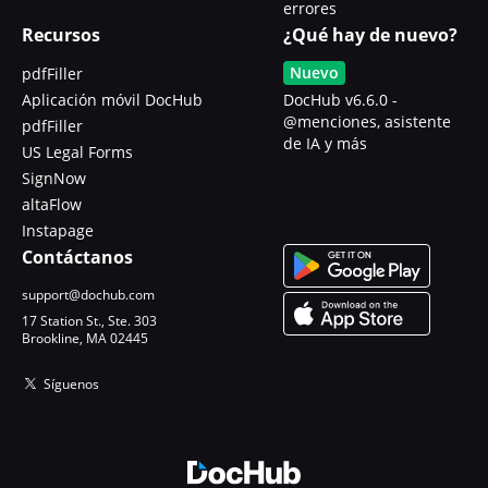
errores
Recursos
¿Qué hay de nuevo?
Nuevo
pdfFiller
Aplicación móvil DocHub
DocHub v6.6.0 -
@menciones, asistente
pdfFiller
de IA y más
US Legal Forms
SignNow
altaFlow
Instapage
Contáctanos
support@dochub.com
17 Station St., Ste. 303
Brookline, MA 02445
Síguenos