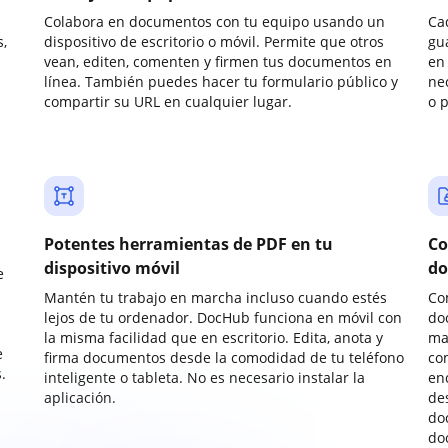
Colabora en documentos con tu equipo usando un
Ca
,
dispositivo de escritorio o móvil. Permite que otros
gu
vean, editen, comenten y firmen tus documentos en
en 
línea. También puedes hacer tu formulario público y
ne
compartir su URL en cualquier lugar.
o 
Potentes herramientas de PDF en tu
Co
dispositivo móvil
do
e
Mantén tu trabajo en marcha incluso cuando estés
Co
lejos de tu ordenador. DocHub funciona en móvil con
do
la misma facilidad que en escritorio. Edita, anota y
ma
e
firma documentos desde la comodidad de tu teléfono
co
.
inteligente o tableta. No es necesario instalar la
enc
aplicación.
de
do
do