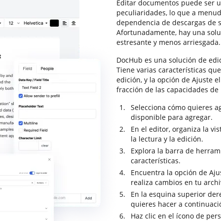
Editar documentos puede ser u
peculiaridades, lo que a menud
dependencia de descargas de s
Afortunadamente, hay una solu
estresante y menos arriesgada.
DocHub es una solución de edi
Tiene varias características qu
edición, y la opción de Ajuste e
fracción de las capacidades de
Selecciona cómo quieres ag
disponible para agregar.
En el editor, organiza la v
la lectura y la edición.
Explora la barra de herram
características.
Encuentra la opción de Ajus
realiza cambios en tu arch
En la esquina superior dere
quieres hacer a continuac
Haz clic en el ícono de per