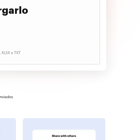
rgarlo
, XLSX o TXT
enviados