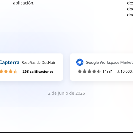
aplicación.
de
do
do
Reseñas de DocHub
263 calificaciones
14331
10,000
2 de junio de 2026