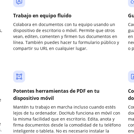
Trabajo en equipo fluido
Gu
Colabora en documentos con tu equipo usando un
Ca
,
dispositivo de escritorio o móvil. Permite que otros
gu
vean, editen, comenten y firmen tus documentos en
en 
línea. También puedes hacer tu formulario público y
ne
compartir su URL en cualquier lugar.
o 
Potentes herramientas de PDF en tu
Co
dispositivo móvil
do
e
Mantén tu trabajo en marcha incluso cuando estés
Co
lejos de tu ordenador. DocHub funciona en móvil con
do
la misma facilidad que en escritorio. Edita, anota y
ma
e
firma documentos desde la comodidad de tu teléfono
co
.
inteligente o tableta. No es necesario instalar la
enc