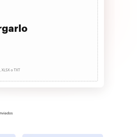
rgarlo
, XLSX o TXT
enviados