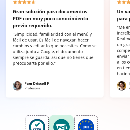
Gran solución para documentos
Un va
PDF con muy poco conocimiento
para 
previo requerido.
"Me e
increí
"Simplicidad, familiaridad con el menú y
Realme
fácil de usar. Es fácil de navegar, hacer
un gra
cambios y editar lo que necesites. Como se
compet
utiliza junto a Google, el documento
enviar
siempre se guarda, así que no tienes que
a los 
preocuparte por ello."
en tie
hacien
Pam Driscoll F
Profesora