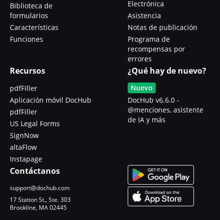
Electrónica
Biblioteca de
formularios
Asistencia
Características
Notas de publicación
Funciones
Programa de
recompensas por
errores
Recursos
¿Qué hay de nuevo?
Nuevo
pdfFiller
Aplicación móvil DocHub
DocHub v6.6.0 -
@menciones, asistente
pdfFiller
de IA y más
US Legal Forms
SignNow
altaFlow
Instapage
Contáctanos
support@dochub.com
17 Station St., Ste. 303
Brookline, MA 02445