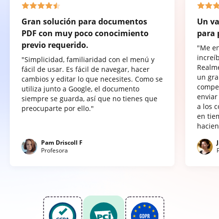
Gran solución para documentos
Un va
PDF con muy poco conocimiento
para 
previo requerido.
"Me e
increí
"Simplicidad, familiaridad con el menú y
Realme
fácil de usar. Es fácil de navegar, hacer
un gra
cambios y editar lo que necesites. Como se
compet
utiliza junto a Google, el documento
enviar
siempre se guarda, así que no tienes que
a los 
preocuparte por ello."
en tie
hacien
Pam Driscoll F
Profesora