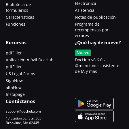
Electrónica
Biblioteca de
formularios
Asistencia
Características
Notas de publicación
Funciones
Programa de
recompensas por
errores
Recursos
¿Qué hay de nuevo?
Nuevo
pdfFiller
Aplicación móvil DocHub
DocHub v6.6.0 -
@menciones, asistente
pdfFiller
de IA y más
US Legal Forms
SignNow
altaFlow
Instapage
Contáctanos
support@dochub.com
17 Station St., Ste. 303
Brookline, MA 02445