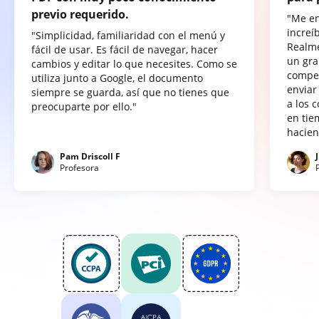
previo requerido.
"Me e
increí
"Simplicidad, familiaridad con el menú y
Realme
fácil de usar. Es fácil de navegar, hacer
un gra
cambios y editar lo que necesites. Como se
compet
utiliza junto a Google, el documento
enviar
siempre se guarda, así que no tienes que
a los 
preocuparte por ello."
en tie
hacien
Pam Driscoll F
Profesora