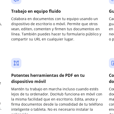
Trabajo en equipo fluido
Gu
Colabora en documentos con tu equipo usando un
Ca
,
dispositivo de escritorio o móvil. Permite que otros
gu
vean, editen, comenten y firmen tus documentos en
en 
línea. También puedes hacer tu formulario público y
ne
compartir su URL en cualquier lugar.
o 
Potentes herramientas de PDF en tu
Co
dispositivo móvil
do
e
Mantén tu trabajo en marcha incluso cuando estés
Co
lejos de tu ordenador. DocHub funciona en móvil con
do
la misma facilidad que en escritorio. Edita, anota y
ma
e
firma documentos desde la comodidad de tu teléfono
co
.
inteligente o tableta. No es necesario instalar la
enc