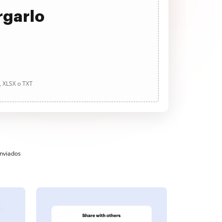
rgarlo
, XLSX o TXT
enviados