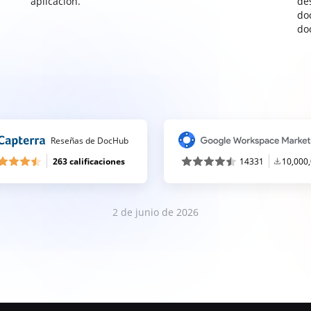
aplicación.
de
do
do
Reseñas de DocHub
263 calificaciones
14331
10,000
2 de junio de 2026