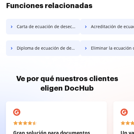
Funciones relacionadas
Carta de ecuación de desecho
Acreditación de ecuación de el
Diploma de ecuación de desecho
Eliminar la ecuación declaración d
Ve por qué nuestros clientes
eligen DocHub
Gran solución para documentos
Un va