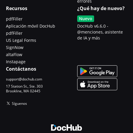
errores
Recursos
¿Qué hay de nuevo?
Nuevo
pdfFiller
Aplicación móvil DocHub
DocHub v6.6.0 -
@menciones, asistente
pdfFiller
de IA y más
US Legal Forms
SignNow
altaFlow
Instapage
Contáctanos
support@dochub.com
17 Station St., Ste. 303
Brookline, MA 02445
Síguenos