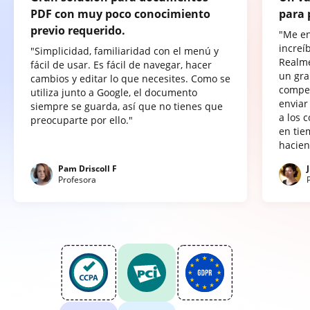
PDF con muy poco conocimiento
para 
previo requerido.
"Me e
increí
"Simplicidad, familiaridad con el menú y
Realme
fácil de usar. Es fácil de navegar, hacer
un gra
cambios y editar lo que necesites. Como se
compet
utiliza junto a Google, el documento
enviar
siempre se guarda, así que no tienes que
a los 
preocuparte por ello."
en tie
hacien
Pam Driscoll F
Profesora