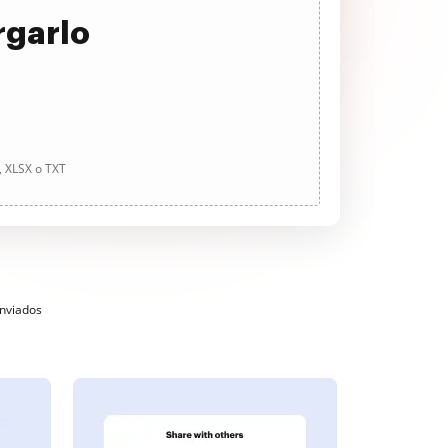
rgarlo
, XLSX o TXT
enviados