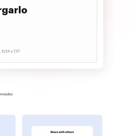
rgarlo
, XLSX o TXT
enviados