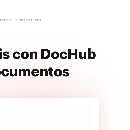
Período Rellenable Gratis
tis con DocHub
documentos