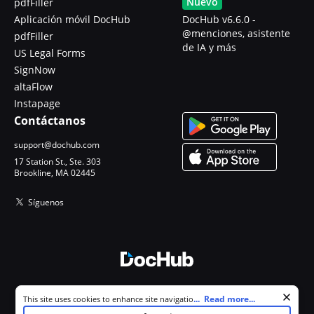
Nuevo
pdfFiller
Aplicación móvil DocHub
DocHub v6.6.0 -
@menciones, asistente
pdfFiller
de IA y más
US Legal Forms
SignNow
altaFlow
Instapage
Contáctanos
support@dochub.com
17 Station St., Ste. 303
Brookline, MA 02445
Síguenos
© 2026 DocHub, LLC
Cookie consent notice
...
Read more...
This site uses cookies to enhance site navigation and personalize
Todos los derechos reservados.
your experience. By using this site you agree to our use of cookies as