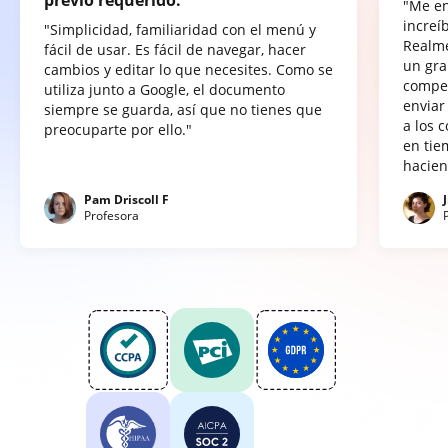
"Me e
increí
"Simplicidad, familiaridad con el menú y
Realme
fácil de usar. Es fácil de navegar, hacer
un gra
cambios y editar lo que necesites. Como se
compet
utiliza junto a Google, el documento
enviar
siempre se guarda, así que no tienes que
a los 
preocuparte por ello."
en tie
hacien
Pam Driscoll F
Profesora