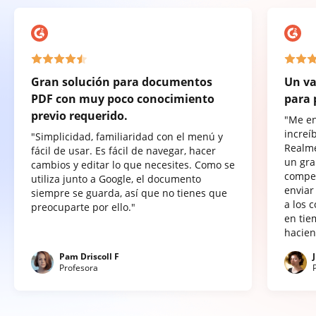
Gran solución para documentos
Un va
PDF con muy poco conocimiento
para 
previo requerido.
"Me e
increí
"Simplicidad, familiaridad con el menú y
Realme
fácil de usar. Es fácil de navegar, hacer
un gra
cambios y editar lo que necesites. Como se
compet
utiliza junto a Google, el documento
enviar
siempre se guarda, así que no tienes que
a los 
preocuparte por ello."
en tie
hacien
Pam Driscoll F
Profesora