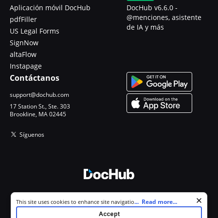
Aplicación móvil DocHub
DocHub v6.6.0 -
@menciones, asistente
pdfFiller
de IA y más
US Legal Forms
SignNow
altaFlow
Instapage
Contáctanos
support@dochub.com
17 Station St., Ste. 303
Brookline, MA 02445
Síguenos
© 2026 DocHub, LLC
Cookie consent notice
...
Read more...
This site uses cookies to enhance site navigation and personalize
Todos los derechos reservados.
your experience. By using this site you agree to our use of cookies as
Accept