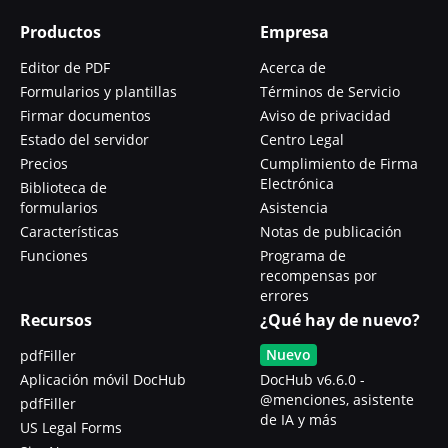
Productos
Empresa
Editor de PDF
Acerca de
Formularios y plantillas
Términos de Servicio
Firmar documentos
Aviso de privacidad
Estado del servidor
Centro Legal
Precios
Cumplimiento de Firma
Electrónica
Biblioteca de
formularios
Asistencia
Características
Notas de publicación
Funciones
Programa de
recompensas por
errores
Recursos
¿Qué hay de nuevo?
Nuevo
pdfFiller
Aplicación móvil DocHub
DocHub v6.6.0 -
@menciones, asistente
pdfFiller
de IA y más
US Legal Forms