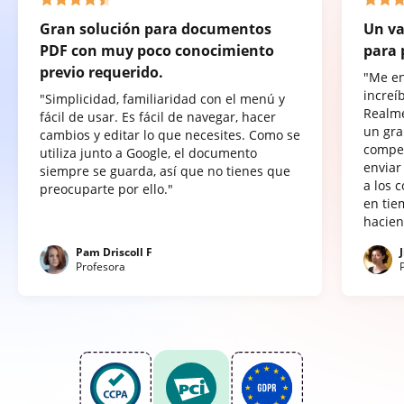
Gran solución para documentos
Un va
PDF con muy poco conocimiento
para 
previo requerido.
"Me e
increí
"Simplicidad, familiaridad con el menú y
Realme
fácil de usar. Es fácil de navegar, hacer
un gra
cambios y editar lo que necesites. Como se
compet
utiliza junto a Google, el documento
enviar
siempre se guarda, así que no tienes que
a los 
preocuparte por ello."
en tie
hacien
Pam Driscoll F
Profesora