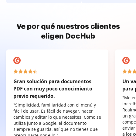
Ve por qué nuestros clientes
eligen DocHub
Gran solución para documentos
Un va
PDF con muy poco conocimiento
para 
previo requerido.
"Me e
increí
"Simplicidad, familiaridad con el menú y
Realme
fácil de usar. Es fácil de navegar, hacer
un gra
cambios y editar lo que necesites. Como se
compet
utiliza junto a Google, el documento
enviar
siempre se guarda, así que no tienes que
a los 
preocuparte por ello."