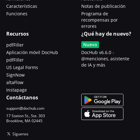
Características
Notas de publicación
Funciones
Programa de
recompensas por
errores
Recursos
¿Qué hay de nuevo?
Nuevo
pdfFiller
Aplicación móvil DocHub
DocHub v6.6.0 -
@menciones, asistente
pdfFiller
de IA y más
US Legal Forms
SignNow
altaFlow
Instapage
Contáctanos
support@dochub.com
17 Station St., Ste. 303
Brookline, MA 02445
Síguenos