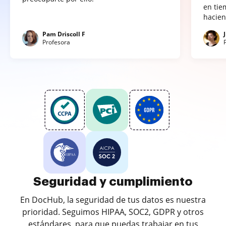
en tie
hacien
Pam Driscoll F
Profesora
Seguridad y cumplimiento
En DocHub, la seguridad de tus datos es nuestra
prioridad. Seguimos HIPAA, SOC2, GDPR y otros
estándares, para que puedas trabajar en tus