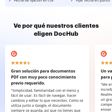
Fecha de fijación en csv
Fijar fecha en punto
Ve por qué nuestros clientes
eligen DocHub
Gran solución para documentos
Un va
PDF con muy poco conocimiento
para 
previo requerido.
"Me e
increí
"Simplicidad, familiaridad con el menú y
Realme
fácil de usar. Es fácil de navegar, hacer
un gra
cambios y editar lo que necesites. Como se
compet
utiliza junto a Google, el documento
enviar
siempre se guarda, así que no tienes que