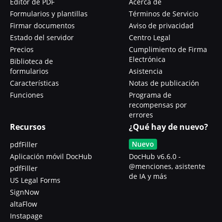
Editor de PDF
Acerca de
Formularios y plantillas
Términos de Servicio
Firmar documentos
Aviso de privacidad
Estado del servidor
Centro Legal
Precios
Cumplimiento de Firma
Electrónica
Biblioteca de
formularios
Asistencia
Características
Notas de publicación
Funciones
Programa de
recompensas por
errores
Recursos
¿Qué hay de nuevo?
Nuevo
pdfFiller
Aplicación móvil DocHub
DocHub v6.6.0 -
@menciones, asistente
pdfFiller
de IA y más
US Legal Forms
SignNow
altaFlow
Instapage