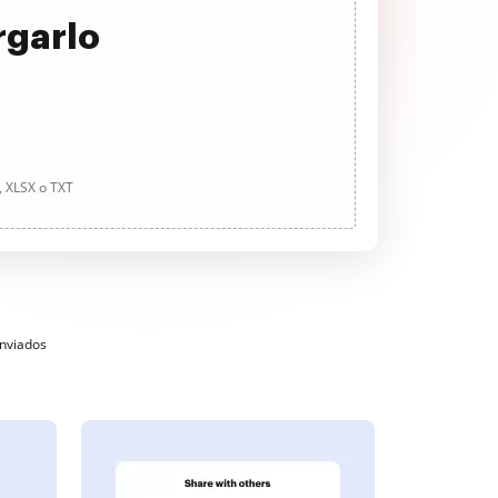
rgarlo
, XLSX o TXT
enviados