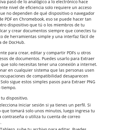
va pasó de lo analógico a lo electrónico hace
ente nivel de eficiencia solo requiere un acceso
 que no dependen de qué dispositivo o navegador
 de PDF en Chromebook, eso se puede hacer tan
tro dispositivo que tú o los miembros de tu
icar y crear documentos siempre que conectes tu
to de herramientas simple y una interfaz fácil de
ia de DocHub.
te para crear, editar y compartir PDFs u otros
esos de documentos. Puedes usarlo para Extraer
ue solo necesitas tener una conexión a internet.
nar en cualquier sistema que las personas usen
preocupaciones de compatibilidad desaparecen
 Solo sigue estos simples pasos para Extraer PNG
 tiempo.
u dispositivo.
lecciona Iniciar sesión si ya tienes un perfil. Si
lo que tomará solo unos minutos, luego ingresa tu
a contraseña o utiliza tu cuenta de correo
.
Tablero, sube tu archivo para editar. Puedes