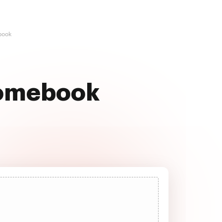
book
romebook