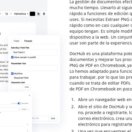
La gestión de documentos efecti
mucho tiempo. Llevarlo al sigui
rápido a funciones de edición
uses. Si necesitas Extraer PNG
rápido como en casi cualquier o
equipo tengan. Es simple modif
dispositivo a la web. Un conjun
usar son parte de la experienc
DocHub es una plataforma poten
documentos y mejorar tus proc
PNG de PDF en Chromebook, ya q
Lo hemos adaptado para funcio
para trabajar, por lo que las 
cuando se trata de editar PDFs.
de PDF en Chromebook en poco
Abre un navegador web en t
Abre el sitio de DocHub y se
no, procede a registrarte, 
correo electrónico, crea un
electrónico para registrarte
Una vez que encuentres el 